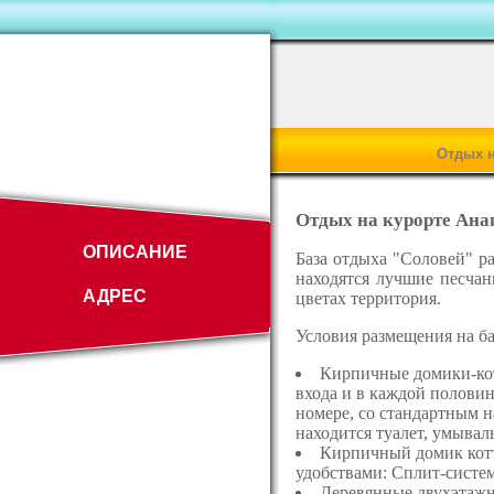
Отдых н
Отдых на курорте Анап
ОПИСАНИЕ
База отдыха "Соловей" р
находятся лучшие песча
АДРЕС
цветах территория.
Условия размещения на ба
Кирпичные домики-кот
входа и в каждой половин
номере, со стандартным н
находится туалет, умывал
Кирпичный домик котт
удобствами: Сплит-систем
Деревянные двухэтажны